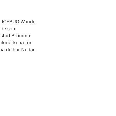
e. ICEBUG Wander
ende som
rkstad Bromma:
däckmärkena för
rna du har Nedan