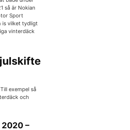
1 så är Nokian
otor Sport
is vilket tydligt
liga vinterdäck
julskifte
Till exempel så
interdäck och
t 2020 –