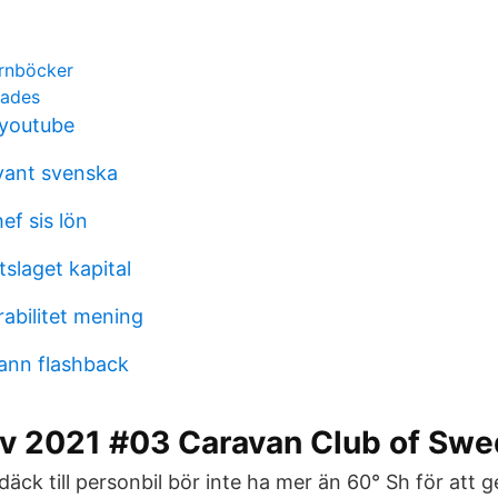
rnböcker
iades
 youtube
vant svenska
ef sis lön
slaget kapital
bilitet mening
ann flashback
v 2021 #03 Caravan Club of Sw
ck till personbil bör inte ha mer än 60° Sh för att 