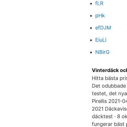
fLR
pHk
efDJM
EiuLl
NBirG
Vinterdäck oc
Hitta bästa pr
Det odubbade d
testet, det ny
Pirellis 2021-
2021 Däckavise
däcktest · 8 
fungerar bäst 