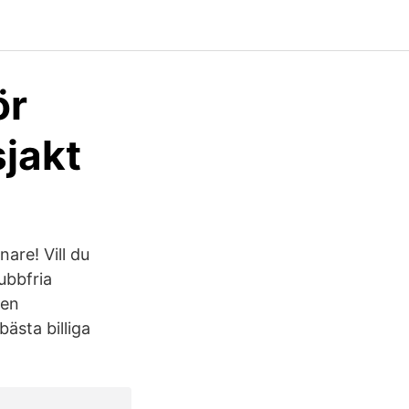
ör
jakt
are! Vill du
ubbfria
ken
ästa billiga