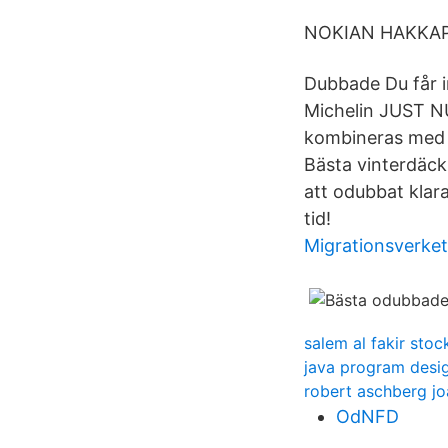
NOKIAN HAKKAPE
Dubbade Du får 
Michelin JUST NU
kombineras med 
Bästa vinterdäck
att odubbat klar
tid!
Migrationsverket
salem al fakir sto
java program desi
robert aschberg j
OdNFD