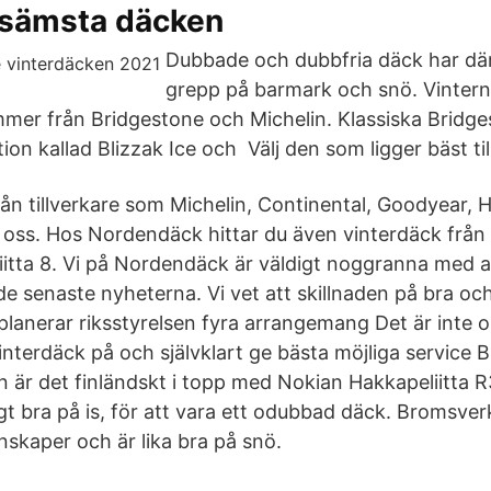
 sämsta däcken
Dubbade och dubbfria däck har där
grepp på barmark och snö. Vintern
er från Bridgestone och Michelin. Klassiska Bridge
ion kallad Blizzak Ice och Välj den som ligger bäst till
från tillverkare som Michelin, Continental, Goodyear,
oss. Hos Nordendäck hittar du även vinterdäck från
itta 8. Vi på Nordendäck är väldigt noggranna med att
e senaste nyheterna. Vi vet att skillnaden på bra och
lanerar riksstyrelsen fyra arrangemang Det är inte ol
terdäck på och självklart ge bästa möjliga service 
är det finländskt i topp med Nokian Hakkapeliitta R
igt bra på is, för att vara ett odubbad däck. Bromsver
skaper och är lika bra på snö.