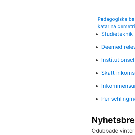
Pedagogiska ba
katarina demetr
Studieteknik
Deemed rele
Institutionsch
Skatt inkomst
Inkommensura
Per schlingm
Nyhetsbre
Odubbade vinterdä