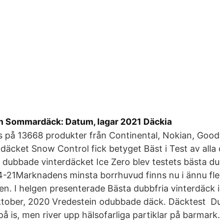
h Sommardäck: Datum, lagar 2021 Däckia
is på 13668 produkter från Continental, Nokian, Goody
äcket Snow Control fick betyget Bäst i Test av alla 
a dubbade vinterdäcket Ice Zero blev testets bästa 
04-21Marknadens minsta borrhuvud finns nu i ännu fle
n. I helgen presenterade Bästa dubbfria vinterdäck i 
oktober, 2020 Vredestein odubbade däck. Däcktest 
på is, men river upp hälsofarliga partiklar på barmark.