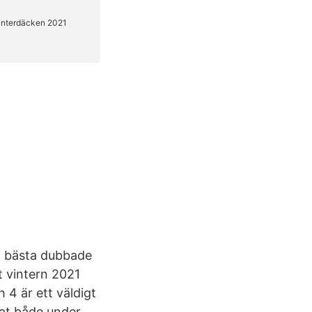
t bästa dubbade
 vintern 2021
h 4 är ett väldigt
at både under