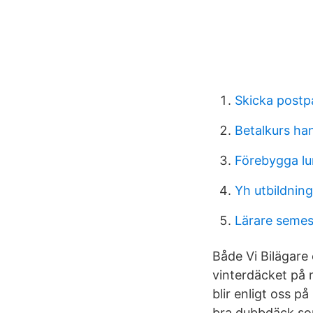
Skicka postp
Betalkurs ha
Förebygga l
Yh utbildning
Lärare semes
Både Vi Bilägare
vinterdäcket på
blir enligt oss p
bra dubbdäck so