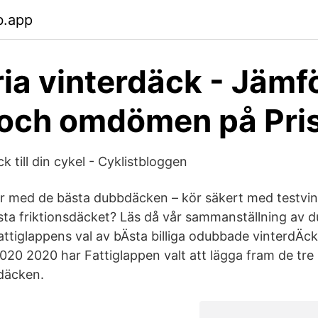
b.app
ia vinterdäck - Jämf
 och omdömen på Pris
ck till din cykel - Cyklistbloggen
ter med de bästa dubbdäcken – kör säkert med testvinn
ästa friktionsdäcket? Läs då vår sammanställning av d
fattiglappens val av bÄsta billiga odubbade vinterdÄc
020 2020 har Fattiglappen valt att lägga fram de tre b
däcken.