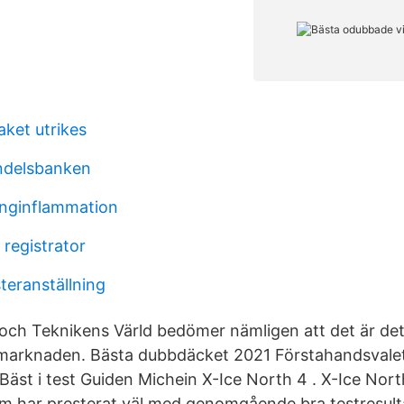
aket utrikes
ndelsbanken
unginflammation
 registrator
teranställning
 och Teknikens Värld bedömer nämligen att det är de
 marknaden. Bästa dubbdäcket 2021 Förstahandsvalet
å Bäst i test Guiden Michein X-Ice North 4 . X-Ice Nort
m har presterat väl med genomgående bra testresult