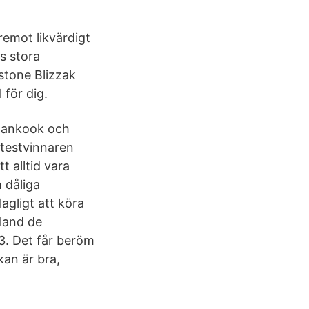
emot likvärdigt
s stora
stone Blizzak
 för dig.
 Hankook och
 testvinnaren
 alltid vara
 dåliga
agligt att köra
Bland de
3. Det får beröm
kan är bra,