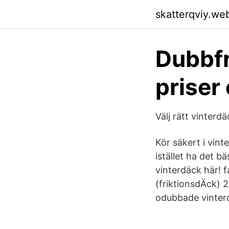
skatterqviy.we
Dubbfr
priser
Välj rätt vinterdä
Kör säkert i vin
istället ha det b
vinterdäck här! 
(friktionsdÄck) 2
odubbade vinter