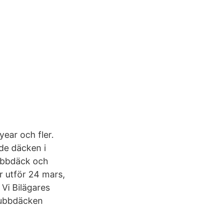
ear och fler.
de däcken i
dubbdäck och
r utför 24 mars,
Vi Bilägares
Dubbdäcken