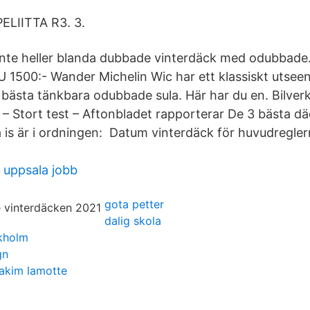
LIITTA R3. 3.
inte heller blanda dubbade vinterdäck med odubbad
 1500:- Wander Michelin Wic har ett klassiskt utse
bästa tänkbara odubbade sula. Här har du en. Bilve
 – Stort test – Aftonbladet rapporterar De 3 bästa 
a is är i ordningen: Datum vinterdäck för huvudregle
 uppsala jobb
gota petter
dalig skola
ckholm
gn
oakim lamotte