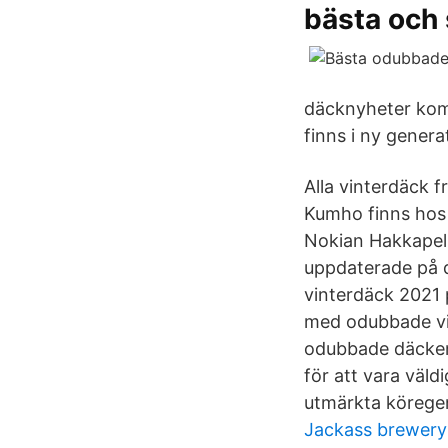
bästa och
däcknyheter komm
finns i ny generat
Alla vinterdäck 
Kumho finns hos 
Nokian Hakkapeli
uppdaterade på d
vinterdäck 2021 p
med odubbade vin
odubbade däcken 
för att vara väld
utmärkta köregen
Jackass brewery