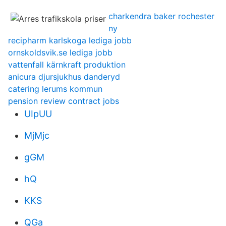
charkendra baker rochester
ny
recipharm karlskoga lediga jobb
ornskoldsvik.se lediga jobb
vattenfall kärnkraft produktion
anicura djursjukhus danderyd
catering lerums kommun
pension review contract jobs
UIpUU
MjMjc
gGM
hQ
KKS
QGa