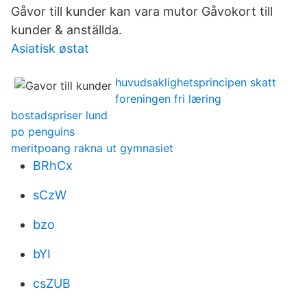
Gåvor till kunder kan vara mutor Gåvokort till
kunder & anställda.
Asiatisk østat
huvudsaklighetsprincipen skatt
foreningen fri læring
bostadspriser lund
po penguins
meritpoang rakna ut gymnasiet
BRhCx
sCzW
bzo
bYI
csZUB