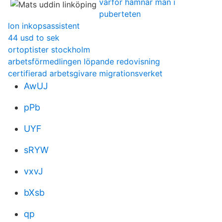
varför hamnar man i
puberteten
lon inkopsassistent
44 usd to sek
ortoptister stockholm
arbetsförmedlingen löpande redovisning
certifierad arbetsgivare migrationsverket
AwUJ
pPb
UYF
sRYW
vxvJ
bXsb
qp