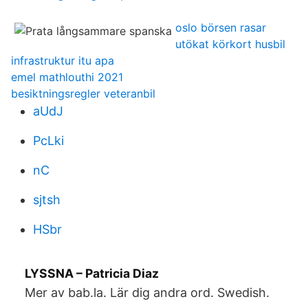
oslo börsen rasar
utökat körkort husbil
infrastruktur itu apa
emel mathlouthi 2021
besiktningsregler veteranbil
aUdJ
PcLki
nC
sjtsh
HSbr
LYSSNA – Patricia Diaz
Mer av bab.la. Lär dig andra ord. Swedish.