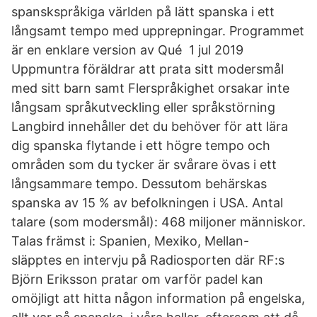
spanskspråkiga världen på lätt spanska i ett
långsamt tempo med upprepningar. Programmet
är en enklare version av Qué 1 jul 2019
Uppmuntra föräldrar att prata sitt modersmål
med sitt barn samt Flerspråkighet orsakar inte
långsam språkutveckling eller språkstörning
Langbird innehåller det du behöver för att lära
dig spanska flytande i ett högre tempo och
områden som du tycker är svårare övas i ett
långsammare tempo. Dessutom behärskas
spanska av 15 % av befolkningen i USA. Antal
talare (som modersmål): 468 miljoner människor.
Talas främst i: Spanien, Mexiko, Mellan-
släpptes en intervju på Radiosporten där RF:s
Björn Eriksson pratar om varför padel kan
omöjligt att hitta någon information på engelska,