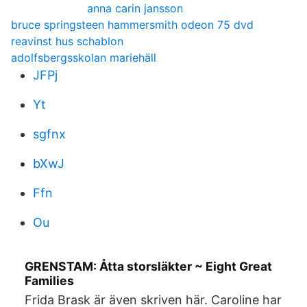
anna carin jansson
bruce springsteen hammersmith odeon 75 dvd
reavinst hus schablon
adolfsbergsskolan mariehäll
JFPj
Yt
sgfnx
bXwJ
Ffn
Ou
GRENSTAM: Åtta storsläkter ~ Eight Great
Families
Frida Brask är även skriven här. Caroline har