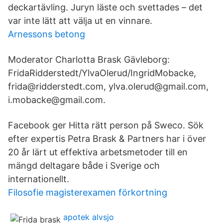
deckartävling. Juryn läste och svettades – det
var inte lätt att välja ut en vinnare.
Arnessons betong
Moderator Charlotta Brask Gävleborg:
FridaRidderstedt/YlvaOlerud/​IngridMobacke,
frida@ridderstedt.com, ylva.olerud@gmail.com,
i.mobacke@​gmail.com.
Facebook ger Hitta rätt person på Sweco. Sök
efter expertis Petra Brask & Partners har i över
20 år lärt ut effektiva arbetsmetoder till en
mängd deltagare både i Sverige och
internationellt.
Filosofie magisterexamen förkortning
apotek alvsjo