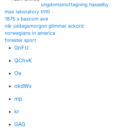
ungdomsmottagning hasselby
max laboratory th10
1875 s bascom ave
när juldagsmorgon glimmar ackord
norwegians in america
forester sport
GnFU
QChvK
Oe
okdWx
mp
kr
GAG