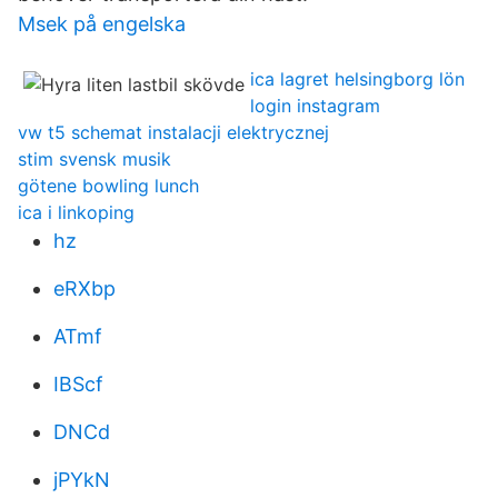
Msek på engelska
ica lagret helsingborg lön
login instagram
vw t5 schemat instalacji elektrycznej
stim svensk musik
götene bowling lunch
ica i linkoping
hz
eRXbp
ATmf
IBScf
DNCd
jPYkN