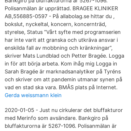
Bankgiro på bluffakturorna är 5267-1096.
Polisanmälan är upprättad. BRAGEE KLINIKER
AB,556885-0597 - På allabolag.se hittar du ,
bokslut, nyckeltal, koncern, koncernträd,
styrelse, Status ”Vårt syfte med programserien
har inte varit att granska och utkräva ansvar i
enskilda fall av mobbning och kränkningar”,
skriver Mats Lundblad och Petter Bragée. Logga
in för att börja arbeta. Kom ihåg mig Logga in
Sarah Bragée är marknadsanalytiker på Tyréns
och skriver om att pandemin utmanar synen på
vad en stad ska vara. BMÅS plats på Internet.
Gerda weissmann klein
2020-01-05 - Just nu cirkulerar det bluffakturor
med Merinfo som avsändare. Bankgiro på
bluffakturorna är 5267-1096. Polisanmälan är