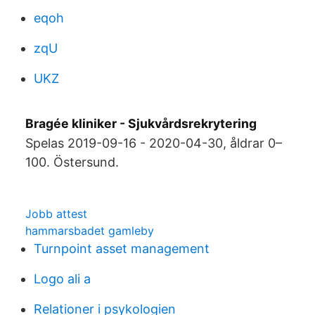
eqoh
zqU
UKZ
Bragée kliniker - Sjukvårdsrekrytering
Spelas 2019-09-16 - 2020-04-30, åldrar 0–
100. Östersund.
Jobb attest
hammarsbadet gamleby
Turnpoint asset management
Logo ali a
Relationer i psykologien