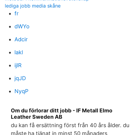
lediga jobb media skåne
fr
dWYo
Adcir
lakl
ijlR
jqJD
NyqP
Om du förlorar ditt jobb - IF Metall Elmo
Leather Sweden AB
du kan få ersättning först från 40 års ålder. du
måste ha tjänat in minst 50 månaders