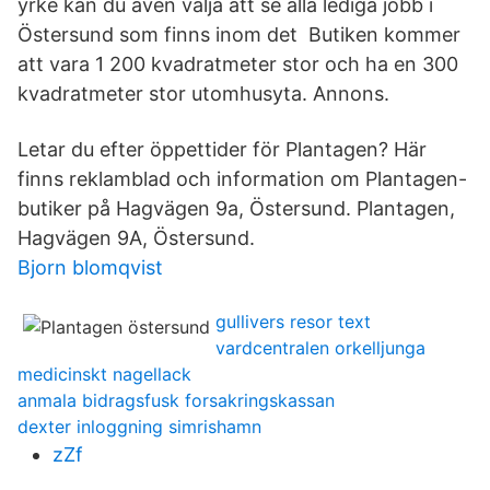
yrke kan du även välja att se alla lediga jobb i
Östersund som finns inom det Butiken kommer
att vara 1 200 kvadratmeter stor och ha en 300
kvadratmeter stor utomhusyta. Annons.
Letar du efter öppettider för Plantagen? Här
finns reklamblad och information om Plantagen-
butiker på Hagvägen 9a, Östersund. Plantagen,
Hagvägen 9A, Östersund.
Bjorn blomqvist
gullivers resor text
vardcentralen orkelljunga
medicinskt nagellack
anmala bidragsfusk forsakringskassan
dexter inloggning simrishamn
zZf